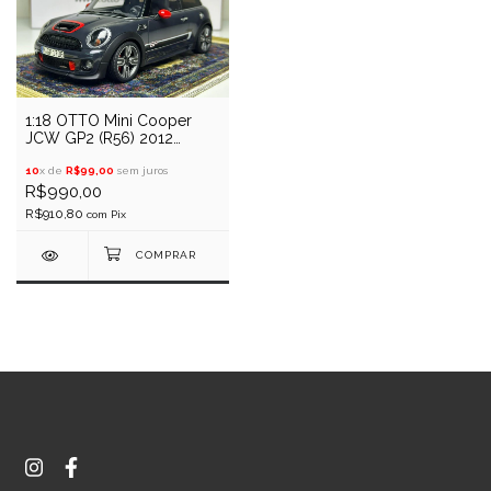
1:18 OTTO Mini Cooper
JCW GP2 (R56) 2012
(Cinza)
10
x de
R$99,00
sem juros
R$990,00
R$910,80
com
Pix