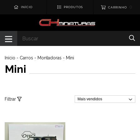
0
INÍCIO
PRODUTOS
CARRINHO
Início
-
Carros
-
Montadoras
-
Mini
Mini
Filtrar