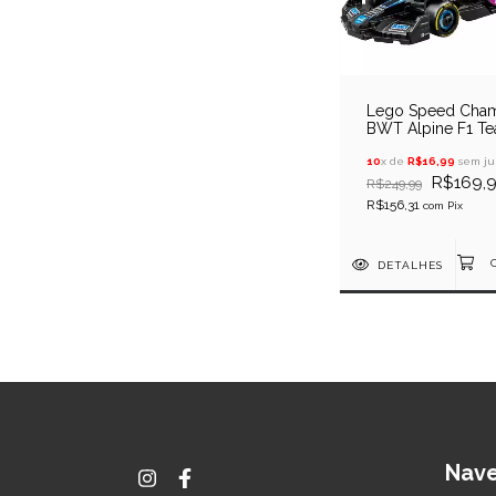
Lego Speed Cha
BWT Alpine F1 T
A524 Fórmula 1
10
x de
R$16,99
sem ju
R$169,
R$249,99
R$156,31
com
Pix
DETALHES
Nav