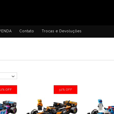
VENDA
Contato
Trocas e Devoluções
32
%
OFF
32
%
OFF