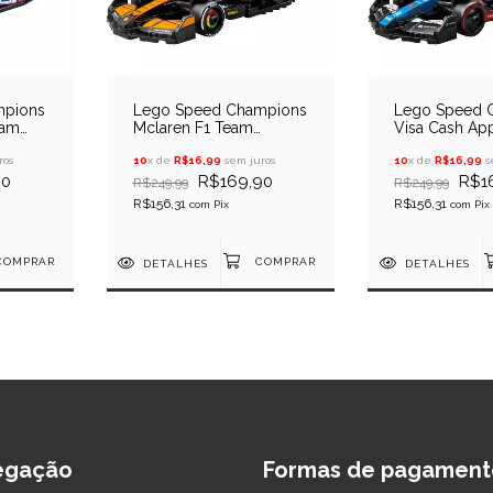
mpions
Lego Speed Champions
Lego Speed 
eam
Mclaren F1 Team
Visa Cash Ap
MCL38 Formula 1
01 F1 Fórmula
ros
10
x de
R$16,99
sem juros
10
x de
R$16,99
s
90
R$169,90
R$1
R$249,99
R$249,99
R$156,31
R$156,31
com
Pix
com
Pix
DETALHES
DETALHES
egação
Formas de pagament