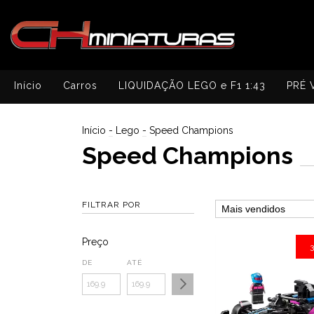
Início
Carros
LIQUIDAÇÃO LEGO e F1 1:43
PRÉ 
Início
-
Lego
-
Speed Champions
Speed Champions
FILTRAR POR
Preço
DE
ATÉ