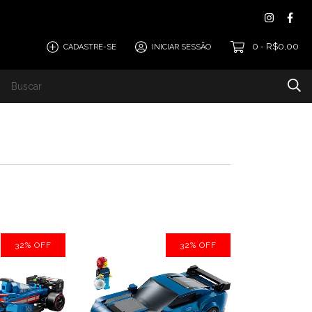
0
R$0,00
CADASTRE-SE
INICIAR SESSÃO
-
32
%
OFF
32
%
OFF