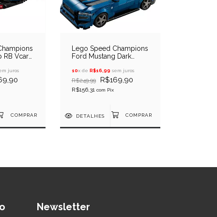
Champions
Lego Speed Champions
p RB Vcarb
Ford Mustang Dark
 1
Horse
em juros
10
x de
R$16,99
sem juros
69,90
R$169,90
R$249,99
R$156,31
com
Pix
DETALHES
o
Newsletter