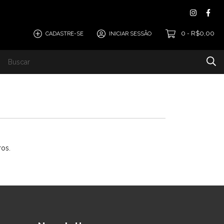
0
R$0,00
CADASTRE-SE
INICIAR SESSÃO
-
ros.