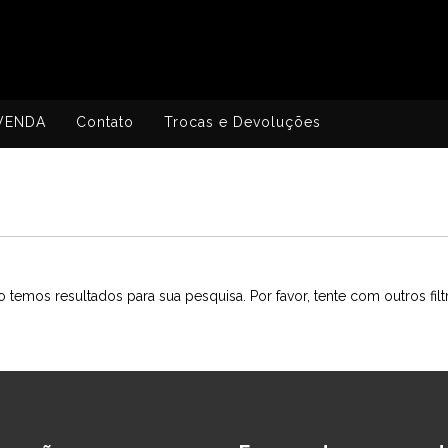
VENDA
Contato
Trocas e Devoluções
 temos resultados para sua pesquisa. Por favor, tente com outros filt