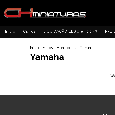
Início
Carros
LIQUIDAÇÃO LEGO e F1 1:43
PRÉ 
Início
-
Motos
-
Montadoras
-
Yamaha
Yamaha
Não