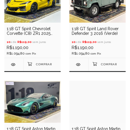
1:18 GT Spirit Chevrolet
1:18 GT Spirit Land Rover
Corvette (C8) ZR1 2025
Defender 3 2016 (Verde)
(Amarelo)
10
x de
R$119,00
sem juros
10
x de
R$119,00
sem juros
R$1.190,00
R$1.190,00
R$1.094,80
R$1.094,80
com
Pix
com
Pix
1:18 GT Spirit Aston Martin
1:18 GT Spirit Aston Martin