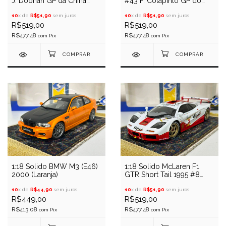
J. Doohan GP da China
#43 F. Colapinto GP do
2025
Canada 2025
10
x de
R$51,90
sem juros
10
x de
R$51,90
sem juros
R$519,00
R$519,00
R$477,48
R$477,48
com
Pix
com
Pix
1:18 Solido BMW M3 (E46)
1:18 Solido McLaren F1
2000 (Laranja)
GTR Short Tail 1995 #8
West
10
x de
R$44,90
sem juros
10
x de
R$51,90
sem juros
R$449,00
R$519,00
R$413,08
R$477,48
com
Pix
com
Pix