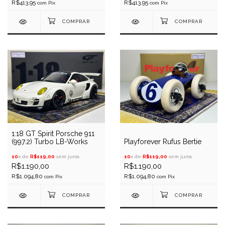
R$413,95
R$413,95
com
Pix
com
Pix
1:18 GT Spirit Porsche 911
(997.2) Turbo LB-Works
Playforever Rufus Bertie
10
x de
R$119,00
sem juros
10
x de
R$119,00
sem juros
R$1.190,00
R$1.190,00
R$1.094,80
R$1.094,80
com
Pix
com
Pix