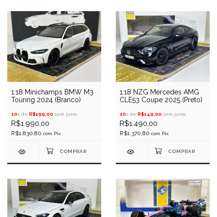
1:18 Minichamps BMW M3
1:18 NZG Mercedes AMG
Touring 2024 (Branco)
CLE53 Coupe 2025 (Preto)
10
x de
R$199,00
sem juros
10
x de
R$149,00
sem juros
R$1.990,00
R$1.490,00
R$1.830,80
R$1.370,80
com
Pix
com
Pix