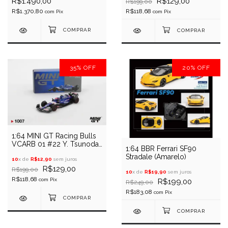
R$1.490,00
R$129,00
R$199,00
R$1.370,80
R$118,68
com
Pix
com
Pix
35
%
OFF
20
%
OFF
1:64 MINI GT Racing Bulls
VCARB 01 #22 Y. Tsunoda
1:64 BBR Ferrari SF90
2024 GP Bahrein
Stradale (Amarelo)
10
x de
R$12,90
sem juros
R$129,00
R$199,00
10
x de
R$19,90
sem juros
R$118,68
com
Pix
R$199,00
R$249,00
R$183,08
com
Pix