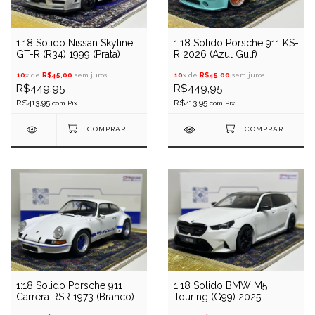
1:18 Solido Nissan Skyline
1:18 Solido Porsche 911 KS-
GT-R (R34) 1999 (Prata)
R 2026 (Azul Gulf)
10
x de
R$45,00
sem juros
10
x de
R$45,00
sem juros
R$449,95
R$449,95
R$413,95
R$413,95
com
Pix
com
Pix
1:18 Solido Porsche 911
1:18 Solido BMW M5
Carrera RSR 1973 (Branco)
Touring (G99) 2025
(Branco)