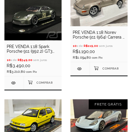
PRÉ VENDA 1:18 Norev
Porsche 911 (964) Carrera 2
Turbo Look (Dourado)
10
x de
R$119,00
sem juros
PRÉ VENDA 1:18 Spark
R$1.190,00
Porsche 911 (992.2) GT3
Touring 90 Anos F.A.P.
R$1.094,80
com
Pix
(Verde)
10
x de
R$349,00
sem juros
R$3.490,00
R$3.210,80
com
Pix
FRETE GRÁTIS