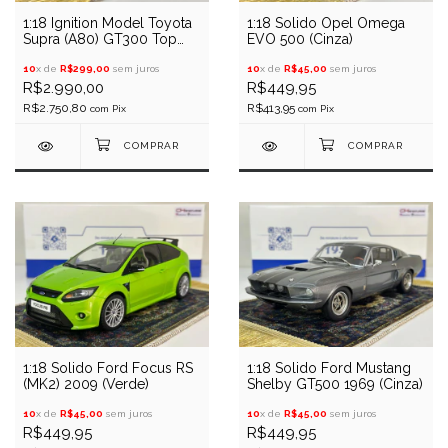
1:18 Ignition Model Toyota
1:18 Solido Opel Omega
Supra (A80) GT300 Top
EVO 500 (Cinza)
Secret
10
x de
R$299,00
sem juros
10
x de
R$45,00
sem juros
R$2.990,00
R$449,95
R$2.750,80
R$413,95
com
Pix
com
Pix
1:18 Solido Ford Focus RS
1:18 Solido Ford Mustang
(MK2) 2009 (Verde)
Shelby GT500 1969 (Cinza)
10
x de
R$45,00
sem juros
10
x de
R$45,00
sem juros
R$449,95
R$449,95