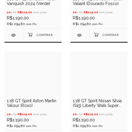
Vanquish 2024 (Verde)
Valiant (Dourado Fosco)
10
x de
R$119,00
sem juros
10
x de
R$119,00
sem juros
R$1.190,00
R$1.190,00
R$1.094,80
R$1.094,80
com
Pix
com
Pix
1:18 GT Spirit Aston Martin
1:18 GT Spirit Nissan Silvia
Valour (Roxo)
(S15) Liberty Walk Super
Silhouette 2021
10
x de
R$119,00
sem juros
10
x de
R$119,00
sem juros
R$1.190,00
R$1.190,00
R$1.094,80
R$1.094,80
com
Pix
com
Pix