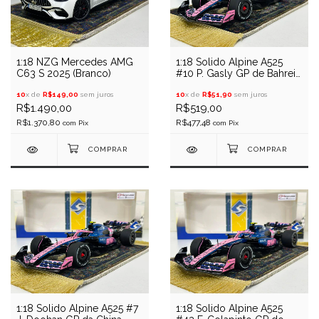
1:18 NZG Mercedes AMG
1:18 Solido Alpine A525
C63 S 2025 (Branco)
#10 P. Gasly GP de Bahrein
2025
10
x de
R$149,00
sem juros
10
x de
R$51,90
sem juros
R$1.490,00
R$519,00
R$1.370,80
R$477,48
com
Pix
com
Pix
1:18 Solido Alpine A525 #7
1:18 Solido Alpine A525