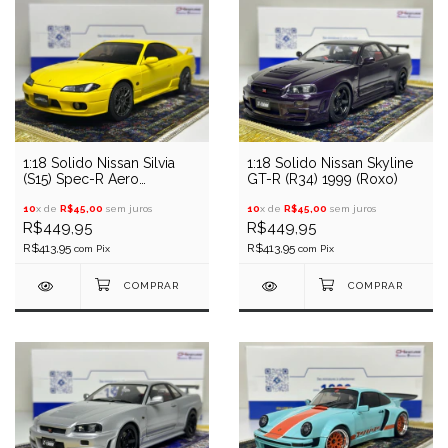
1:18 Solido Nissan Silvia
1:18 Solido Nissan Skyline
(S15) Spec-R Aero
GT-R (R34) 1999 (Roxo)
(Amarelo)
10
x de
R$45,00
sem juros
10
x de
R$45,00
sem juros
R$449,95
R$449,95
R$413,95
R$413,95
com
Pix
com
Pix