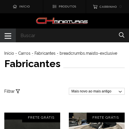
0
INÍCIO
PRODUTOS
CARRINHO
Início
-
Carros
-
Fabricantes
-
breadcrumbs.maisto-exclusive
Fabricantes
Filtrar
FRETE GRÁTIS
FRETE GRÁTIS