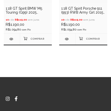
1:18 GT Spirit BMW M5
1:18 GT Spirit Porsche 911
Touring (G99) 2025
(993) RWB Army Girl 2015
(Vermelho)
(Roxo)
10
x de
R$119,00
sem juros
10
x de
R$119,00
sem juros
R$1.190,00
R$1.190,00
R$1.094,80
R$1.094,80
com
Pix
com
Pix