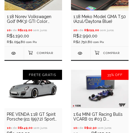
1:18 Norev Volkswagen
1:18 Meko Model GMA T.50
Golf (MK3) GTI Color
(Azul/Daytona Blue)
Concept (Amarelo)
10
x de
R$119,00
sem juros
10
x de
R$299,00
sem juros
R$1.190,00
R$2.990,00
R$1.094,80
R$2.750,80
com
Pix
com
Pix
FRETE GRÁTIS
35
%
OFF
PRÉ VENDA 1:18 GT Spirit
1:64 MINI GT Racing Bulls
Porsche 911 (997.2) Sport
VCARB 01 #03 D.
Classic (Cinza)
Ricciardo 2024 GP Bahrein
10
x de
R$149,00
sem juros
10
x de
R$12,90
sem juros