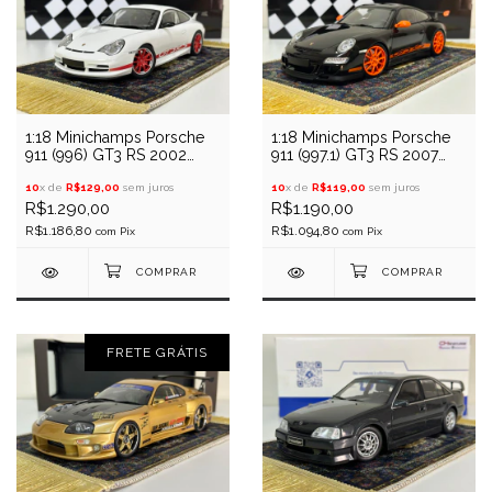
1:18 Minichamps Porsche
1:18 Minichamps Porsche
911 (996) GT3 RS 2002
911 (997.1) GT3 RS 2007
(Branco/Vermelho)
(Preto)
10
x de
R$129,00
sem juros
10
x de
R$119,00
sem juros
R$1.290,00
R$1.190,00
R$1.186,80
R$1.094,80
com
Pix
com
Pix
FRETE GRÁTIS