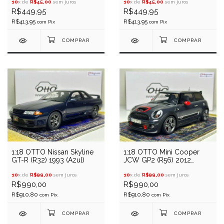
10
x de
R$45,00
sem juros
10
x de
R$45,00
sem juros
R$449,95
R$449,95
R$413,95
R$413,95
com
Pix
com
Pix
1:18 OTTO Nissan Skyline
1:18 OTTO Mini Cooper
GT-R (R32) 1993 (Azul)
JCW GP2 (R56) 2012
(Cinza)
10
x de
R$99,00
sem juros
10
x de
R$99,00
sem juros
R$990,00
R$990,00
R$910,80
R$910,80
com
Pix
com
Pix