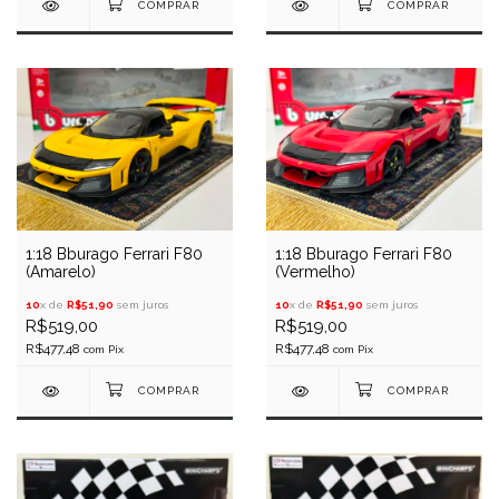
1:18 Bburago Ferrari F80
1:18 Bburago Ferrari F80
(Amarelo)
(Vermelho)
10
x de
R$51,90
sem juros
10
x de
R$51,90
sem juros
R$519,00
R$519,00
R$477,48
R$477,48
com
Pix
com
Pix