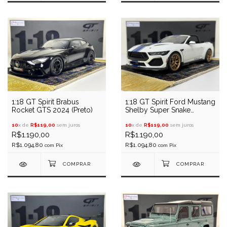
1:18 GT Spirit Brabus
1:18 GT Spirit Ford Mustang
Rocket GTS 2024 (Preto)
Shelby Super Snake
Cabriolet 2025 (Branco)
10
x de
R$119,00
sem juros
10
x de
R$119,00
sem juros
R$1.190,00
R$1.190,00
R$1.094,80
R$1.094,80
com
Pix
com
Pix