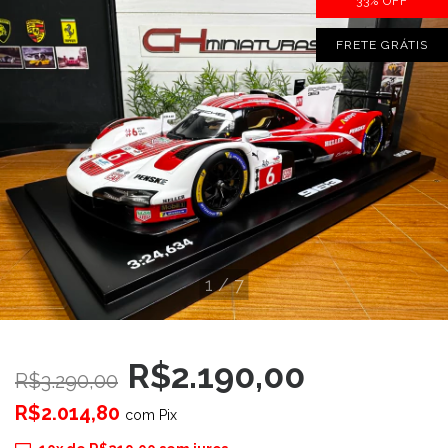
33
%
OFF
FRETE GRÁTIS
1
/
7
R$2.190,00
R$3.290,00
R$2.014,80
com
Pix