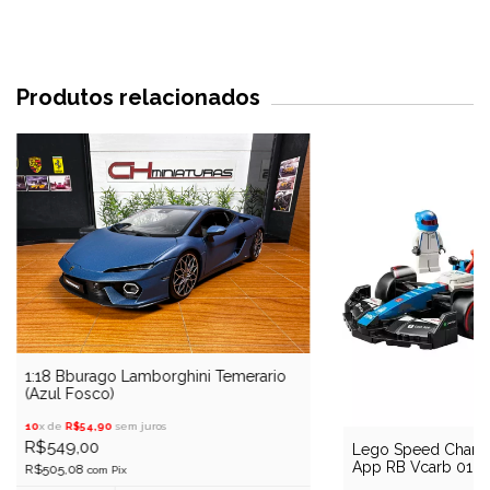
Produtos relacionados
1:18 Bburago Lamborghini Temerario
(Azul Fosco)
10
x de
R$54,90
sem juros
R$549,00
Lego Speed Champ
App RB Vcarb 01 F1
R$505,08
com
Pix