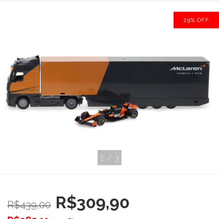
29
%
OFF
1
/
3
R$309,90
R$439,00