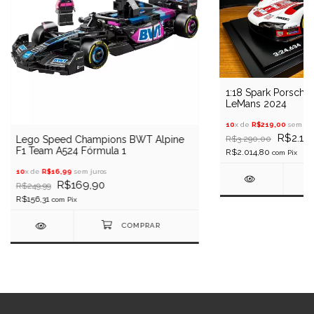
1:18 Spark Porsche
LeMans 2024
10
x de
R$219,00
sem jur
R$2.19
R$3.290,00
Lego Speed Champions BWT Alpine
F1 Team A524 Fórmula 1
R$2.014,80
com
Pix
10
x de
R$16,99
sem juros
R$169,90
R$249,99
R$156,31
com
Pix