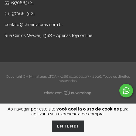
5511970663121
(11) 97066-3121
contato@chminiaturas.com.br
Rua Carlos Weber, 1368 - Apenas loja online
Copyright CH Miniaturas LTDA - 52669012000107 - 2026. Todos os direitos
reservados.
Ao navegar por este site
você aceita o uso de cookies
para
agilizar a sua experiência de compra.
ENTENDI